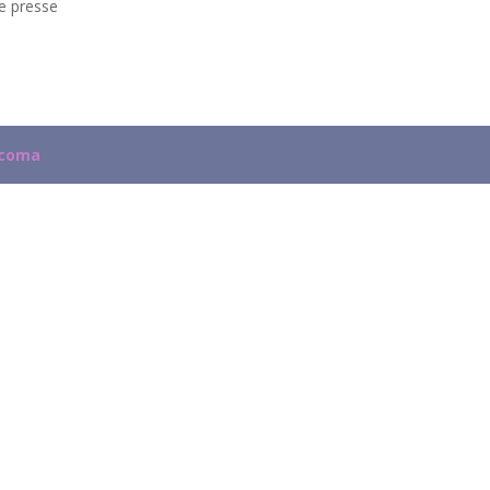
e presse
ycoma