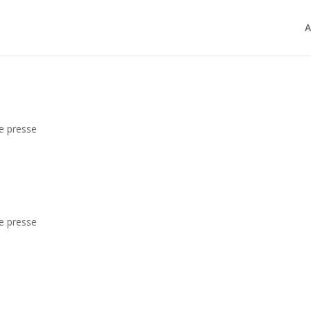
A
e presse
e presse