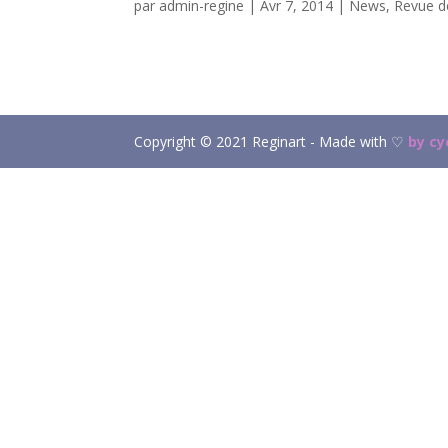
par
admin-regine
|
Avr 7, 2014
|
News
,
Revue d
Copyright © 2021 Reginart - Made with ♡
by c