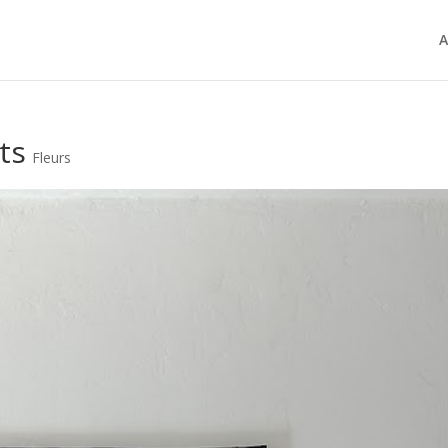
A
ts
Fleurs