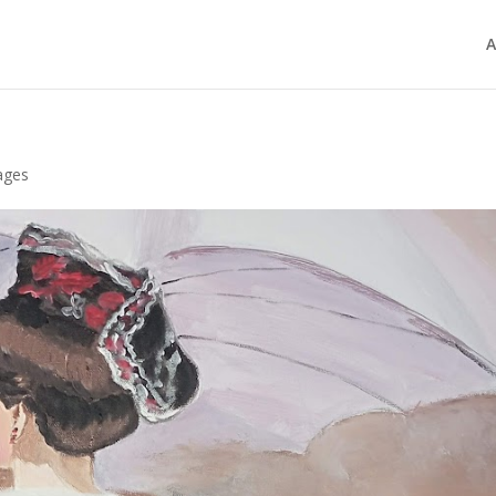
A
ages